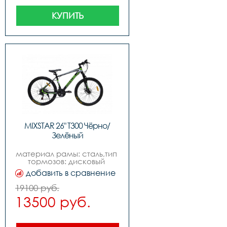
КУПИТЬ
MIXSTAR 26" T300 Чёрно/
Зелёный
материал рамы: сталь,тип 
тормозов: дисковый 
механический,диаметр 
добавить в сравнение
колес: 
26,размеры18,цветчёрнозелёный,вилкаамортизационна
19100 руб.
,задний 
13500 руб.
переключательshiming 
tz,передний 
переключательshiming 
tz,манеткиshiming ef-500 