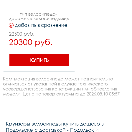
тип велосипеда- 
дорожные велосипеды,вид 
велосипеда- 
добавить в сравнение
круизеры,пол- 
женский,коллекция- 
22500 руб.
cruser,материал рамы: 
20300 руб.
алюминий,тип тормозов: v-
br-ободной,диаметр 
колес: 26,вилка- 
жесткая,наименование 
вилки- stinger,каретка- stg, 
КУПИТЬ
картридж, под 
квадрат,покрышки- zaxis 
902 cruiser 
26quotx2.1quot,обода- 
Комплектация велосипеда может незначительно
алюминиевые 
отличаться от указанной в случае технического
двойные,передняя втулка- 
усовершенствования конструкции или обновления
stg, сталь,задняя втулка- 
stg, сталь,количество 
модели. Цена на товар актуальна до 2026.08.10 05:57
скоростей- 1,тип тормоза- 
ободной,передний 
тормоз- stg, 
алюминий,задний тормоз- 
ножной
Круизеры велосипеды купить дешево в
Подольске с доставкой - Подольск и